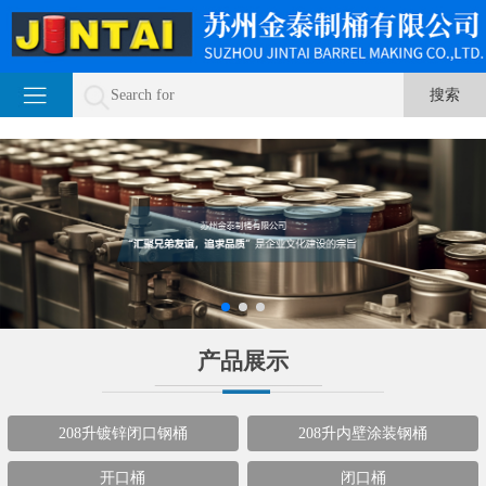
产品展示
208升镀锌闭口钢桶
208升内壁涂装钢桶
开口桶
闭口桶